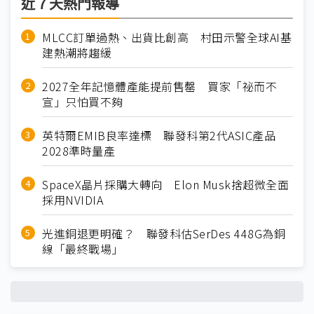
近７天熱門報導
MLCC訂單過熱、出貨比創高 村田示警全球AI基
建熱潮將趨緩
2027全年記憶體產能提前售罄 買家「祕而不
宣」只怕買不夠
英特爾EMIB良率達標 聯發科第2代ASIC產品
2028準時量產
SpaceX晶片採購大轉向 Elon Musk捨超微全面
採用NVIDIA
光進銅退更明確？ 聯發科估SerDes 448G為銅
線「最終戰場」