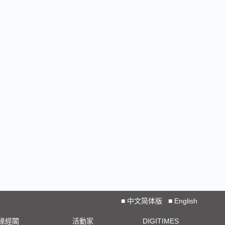
■
中文简体版
■
English
椽經閣
活動家
DIGITIMES