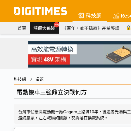
科技網
Res
259
首頁
漲價大追蹤
《百年，並不孤寂》產業導讀
科技網
議題
電動機車三強鼎立決戰何方
台灣市佔最高電動機車厰Gogoro上路滿10年，後進者光陽
最終贏家，左右戰局的關鍵，勢將落在換電系統。