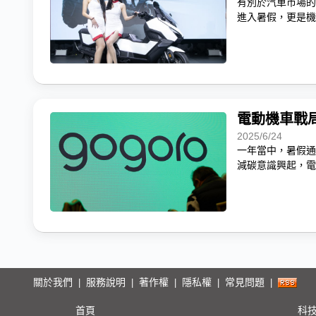
有別於汽車市場的
進入暑假，更是機
電動機車戰局
2025/6/24
一年當中，暑假通
減碳意識興起，電
關於我們
服務說明
著作權
隱私權
常見問題
|
|
|
|
|
首頁
科