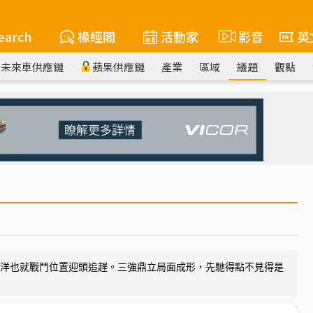
earch
椽經閣
活動家
影音
英
未來車供應鏈
蘋果供應鏈
產業
區域
議題
觀點
與三洋也就戰鬥位置迎頭追趕。三強鼎立局面成形，先馳得點不見得是