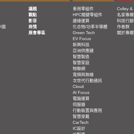
議題
車用零組件
Colley &
亞
觀點
HPC關鍵零組件
名家專欄
影音
邊緣運算
科技行腳
中國
商情
化合物/功率半導體
作者群
展會專區
Green Tech
關於專欄
EV Focus
新興科技
亞洲供應鏈
智慧製造
智慧家庭
物聯網
寬頻與無線
次世代行動通訊
Cloud
AI Focus
電腦運算
伺服器
行動裝置與應用
智慧穿戴
CarTech
IC設計