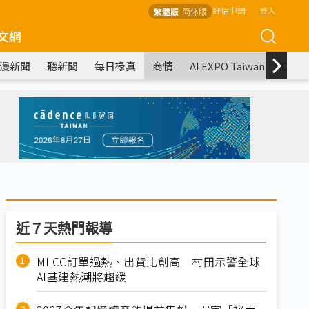
評估申請
登入
繁體版
简体版
文網
漫新聞
聽新聞
每日椽真
商情
AI EXPO Taiwan
COM
近７天熱門報導
MLCC訂單過熱、出貨比創高 村田示警全球
AI基建熱潮將趨緩