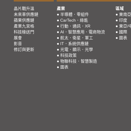
晶片戰升溫
產業
區域
未來車供應鏈
●
半導體．零組件
●
東南
蘋果供應鏈
●
CarTech．綠能
●
印度
產業九宮格
●
行動．通訊．XR
●
東亞/
科技椽送門
●
AI．智慧應用．電商物流
●
國際
展會
●
航太．衛星．軍工
●
圖表
影音
●
IT．系統供應鏈
修訂與更新
●
光電．顯示．光學
●
科技政策
●
物聯科技．智慧製造
●
圖表