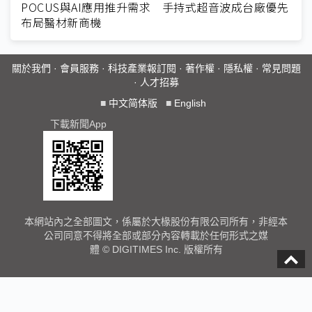
POCUS與AI應用推升需求 手持式超音波成台廠優先
布局醫材新商機
關於我們
·
會員服務
·
科技產業報訂閱
·
著作權
·
隱私權
·
常見問題
·
人才招募
■
中文简体版
■
English
下載新聞App
本網站內之全部圖文，係屬於大椽股份有限公司所有，非經本
公司同意不得將全部或部分內容轉載於任何形式之媒
體 © DIGITIMES Inc. 版權所有