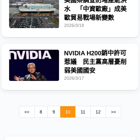
美國祭調查防堵產能洪
水 「中資歐廠」成美
歐貿易戰場新變數
2026/3/18
NVIDIA H200銷中許可
惹議 民主黨高層憂削
弱美國國安
2026/3/17
<<
8
9
10
11
12
>>