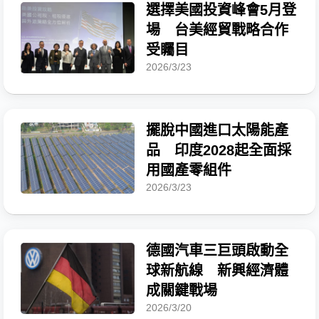
選擇美國投資峰會5月登
場 台美經貿戰略合作
受矚目
2026/3/23
擺脫中國進口太陽能產
品 印度2028起全面採
用國產零組件
2026/3/23
德國汽車三巨頭啟動全
球新航線 新興經濟體
成關鍵戰場
2026/3/20