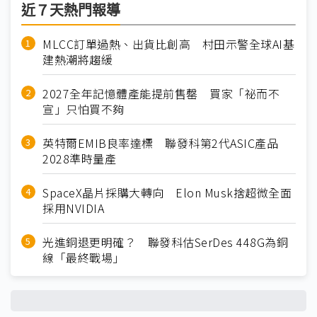
近７天熱門報導
MLCC訂單過熱、出貨比創高 村田示警全球AI基
建熱潮將趨緩
2027全年記憶體產能提前售罄 買家「祕而不
宣」只怕買不夠
英特爾EMIB良率達標 聯發科第2代ASIC產品
2028準時量產
SpaceX晶片採購大轉向 Elon Musk捨超微全面
採用NVIDIA
光進銅退更明確？ 聯發科估SerDes 448G為銅
線「最終戰場」