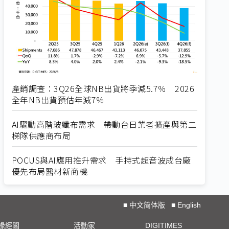
產銷調查：3Q26全球NB出貨將季減5.7％ 2026
全年NB出貨預估年減7％
AI驅動高階玻纖布需求 帶動台日業者擴產與第二
梯隊供應商布局
POCUS與AI應用推升需求 手持式超音波成台廠
優先布局醫材新商機
■
中文简体版
■
English
椽經閣
活動家
DIGITIMES