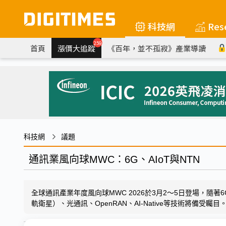
科技網
Res
259
首頁
漲價大追蹤
《百年，並不孤寂》產業導讀
科技網
議題
通訊業風向球MWC：6G、AIoT與NTN
全球通訊產業年度風向球MWC 2026於3月2～5日登場，隨著6
軌衛星）、光通訊、OpenRAN、AI-Native等技術將備受矚目