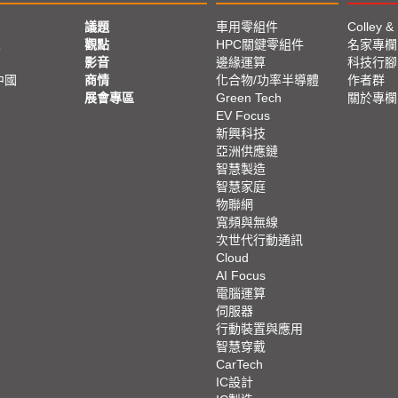
議題
車用零組件
Colley &
亞
觀點
HPC關鍵零組件
名家專欄
影音
邊緣運算
科技行腳
中國
商情
化合物/功率半導體
作者群
展會專區
Green Tech
關於專欄
EV Focus
新興科技
亞洲供應鏈
智慧製造
智慧家庭
物聯網
寬頻與無線
次世代行動通訊
Cloud
AI Focus
電腦運算
伺服器
行動裝置與應用
智慧穿戴
CarTech
IC設計