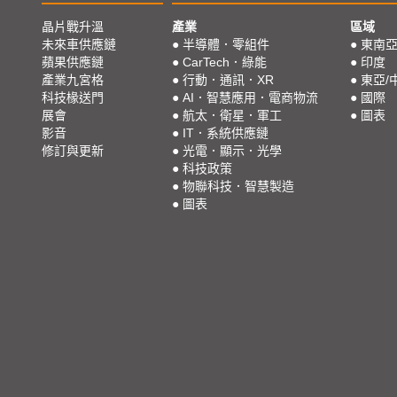
晶片戰升溫
產業
區域
未來車供應鏈
●
半導體．零組件
●
東南
蘋果供應鏈
●
CarTech．綠能
●
印度
產業九宮格
●
行動．通訊．XR
●
東亞/
科技椽送門
●
AI．智慧應用．電商物流
●
國際
展會
●
航太．衛星．軍工
●
圖表
影音
●
IT．系統供應鏈
修訂與更新
●
光電．顯示．光學
●
科技政策
●
物聯科技．智慧製造
●
圖表