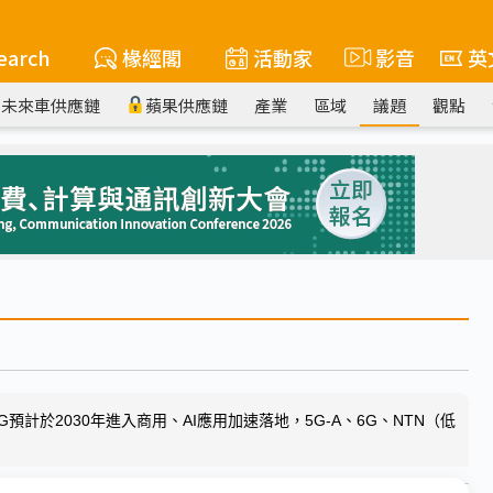
earch
椽經閣
活動家
影音
英
未來車供應鏈
蘋果供應鏈
產業
區域
議題
觀點
G預計於2030年進入商用、AI應用加速落地，5G-A、6G、NTN（低
。