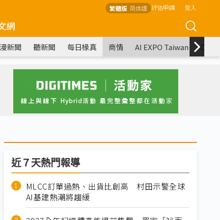
評估申請
登入
繁體版
简体版
文網
漫新聞
聽新聞
每日椽真
商情
AI EXPO Taiwan
COM
近７天熱門報導
MLCC訂單過熱、出貨比創高 村田示警全球
AI基建熱潮將趨緩