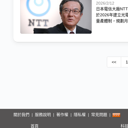
2026/2/12
日本電信大廠NTT於2
於2026年建立光電融合
量產體制，規劃月
<<
1
關於我們
服務說明
著作權
隱私權
常見問題
|
|
|
|
|
首頁
科