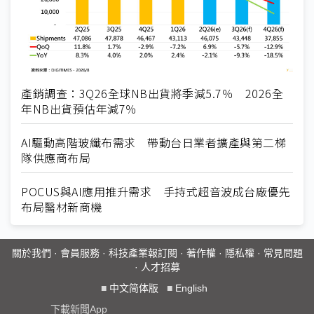
產銷調查：3Q26全球NB出貨將季減5.7％ 2026全
年NB出貨預估年減7％
AI驅動高階玻纖布需求 帶動台日業者擴產與第二梯
隊供應商布局
POCUS與AI應用推升需求 手持式超音波成台廠優先
布局醫材新商機
關於我們
·
會員服務
·
科技產業報訂閱
·
著作權
·
隱私權
·
常見問題
·
人才招募
■
中文简体版
■
English
下載新聞App