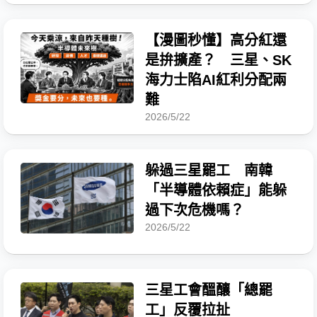
【漫圖秒懂】高分紅還
是拚擴產？ 三星、SK
海力士陷AI紅利分配兩
難
2026/5/22
躲過三星罷工 南韓
「半導體依賴症」能躲
過下次危機嗎？
2026/5/22
三星工會醞釀「總罷
工」反覆拉扯