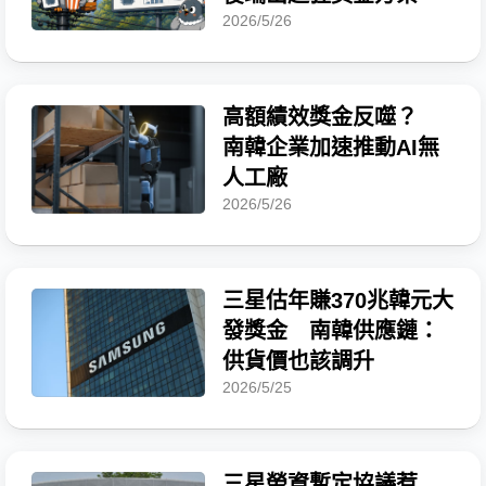
2026/5/26
高額績效獎金反噬？
南韓企業加速推動AI無
人工廠
2026/5/26
三星估年賺370兆韓元大
發獎金 南韓供應鏈：
供貨價也該調升
2026/5/25
三星勞資暫定協議惹