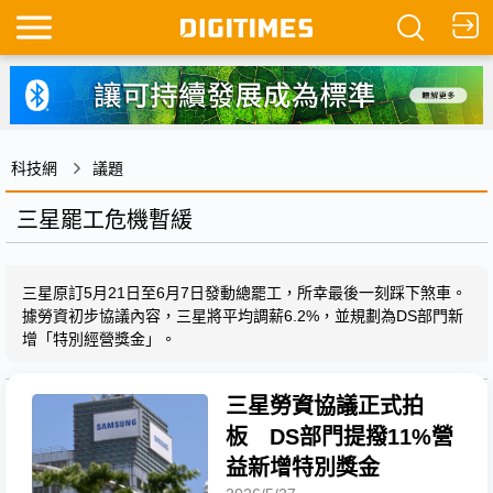
科技網
議題
三星罷工危機暫緩
三星原訂5月21日至6月7日發動總罷工，所幸最後一刻踩下煞車。
據勞資初步協議內容，三星將平均調薪6.2%，並規劃為DS部門新
增「特別經營獎金」。
三星勞資協議正式拍
板 DS部門提撥11%營
益新增特別獎金