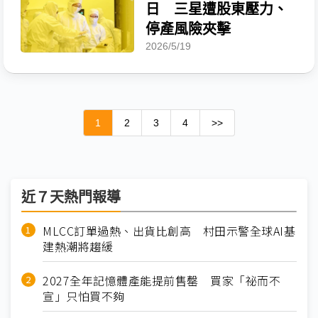
日 三星遭股東壓力、
停產風險夾擊
2026/5/19
1
2
3
4
>>
近７天熱門報導
MLCC訂單過熱、出貨比創高 村田示警全球AI基
建熱潮將趨緩
2027全年記憶體產能提前售罄 買家「祕而不
宣」只怕買不夠