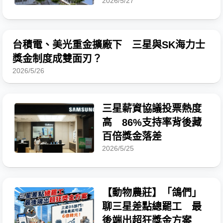
2026/5/27
台積電、美光重金擴廠下 三星與SK海力士
獎金制度成雙面刃？
2026/5/26
三星薪資協議投票熱度
高 86%支持率背後藏
百倍獎金落差
2026/5/25
【動物農莊】「鴿們」
聊三星差點總罷工 最
後端出超狂獎金方案