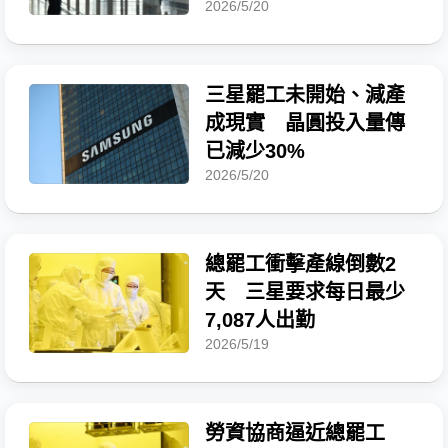
2026/5/20
三星罷工未開始、減產
成現實 晶圓投入量傳
已減少30%
2026/5/20
總罷工衝擊產線倒數2
天 三星要求每日最少
7,087人出勤
2026/5/19
勞資協商逼近總罷工