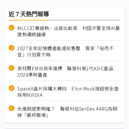
近７天熱門報導
MLCC訂單過熱、出貨比創高 村田示警全球AI基
建熱潮將趨緩
2027全年記憶體產能提前售罄 買家「祕而不
宣」只怕買不夠
英特爾EMIB良率達標 聯發科第2代ASIC產品
2028準時量產
SpaceX晶片採購大轉向 Elon Musk捨超微全面
採用NVIDIA
光進銅退更明確？ 聯發科估SerDes 448G為銅
線「最終戰場」