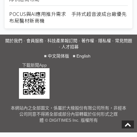
POCUS與AI應用推升需求 手持式超音波成台廠優先
布局醫材新商機
關於我們
·
會員服務
·
科技產業報訂閱
·
著作權
·
隱私權
·
常見問題
·
人才招募
■
中文简体版
■
English
下載新聞App
本網站內之全部圖文，係屬於大椽股份有限公司所有，非經本
公司同意不得將全部或部分內容轉載於任何形式之媒
體 © DIGITIMES Inc. 版權所有