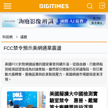
科技網
議題
FCC禁令預示美網通業震盪
美國FCC針對網通設備的國安審查持續升溫，從路由器、行動熱點
到檢測認證皆成為討論焦點。雖然部分措施仍在研議階段，但已牽
動大廠轉單、舊機延壽與赴美製造壓力，美國網通市場變局逐漸浮
現。
美國擬擴大中國檢測實
驗室禁令 惠普、戴爾
等大廠轉單效益浮現