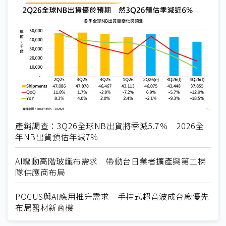
產銷調查：3Q26全球NB出貨將季減5.7％ 2026全
年NB出貨預估年減7％
AI驅動高階玻纖布需求 帶動台日業者擴產與第二梯
隊供應商布局
POCUS與AI應用推升需求 手持式超音波成台廠優先
布局醫材新商機