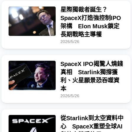
星際獨裁者誕生？
SpaceX打造強控制IPO
架構 Elon Musk鎖定
長期戰略主導權
2026/5/26
SpaceX IPO揭驚人燒錢
真相 Starlink獨撐獲
利、火星願景恐吞噬資
本
2026/5/26
從Starlink到太空資料中
心 SpaceX重塑全球AI