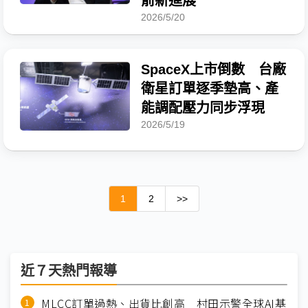
箭新進展
2026/5/20
SpaceX上市倒數 台廠
衛星訂單逐季墊高、產
能調配壓力同步浮現
2026/5/19
1
2
>>
近７天熱門報導
MLCC訂單過熱、出貨比創高 村田示警全球AI基