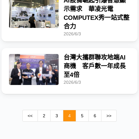
AI設備崛起引爆智慧顯
示需求 華凌光電
COMPUTEX秀一站式整
合力
2026/6/3
台灣大攜群聯攻地端AI
商機 客戶數一年成長
至4倍
2026/6/3
<<
2
3
4
5
6
>>