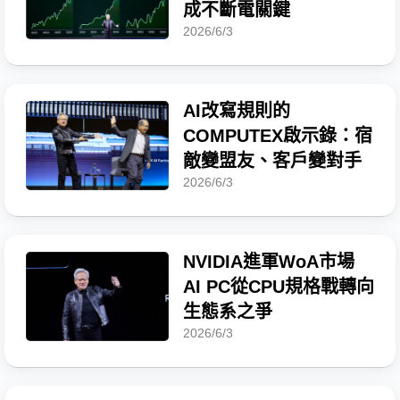
成不斷電關鍵
2026/6/3
AI改寫規則的
COMPUTEX啟示錄：宿
敵變盟友、客戶變對手
2026/6/3
NVIDIA進軍WoA市場
AI PC從CPU規格戰轉向
生態系之爭
2026/6/3