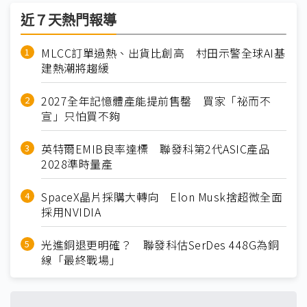
近７天熱門報導
MLCC訂單過熱、出貨比創高 村田示警全球AI基
建熱潮將趨緩
2027全年記憶體產能提前售罄 買家「祕而不
宣」只怕買不夠
英特爾EMIB良率達標 聯發科第2代ASIC產品
2028準時量產
SpaceX晶片採購大轉向 Elon Musk捨超微全面
採用NVIDIA
光進銅退更明確？ 聯發科估SerDes 448G為銅
線「最終戰場」