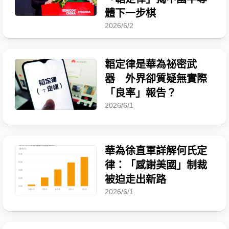
體下一步棋
2026/6/2
韜定律是華為祕密武
器 外界卻質疑無實際
「良率」報告？
2026/6/1
華為徐直軍詳解何氏定
律：「感謝美國」制裁
被迫走出新路
2026/6/1