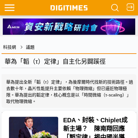
科技網
議題
華為「韜（τ）定律」自主化另闢蹊徑
華為提出全新「韜（τ）定律」，為後摩爾時代找新的技術路徑。過
去數十年，晶片性能提升主要依賴「物理微縮」但已逼近物理極
限。華為提出的韜定律，核心概念是以「時間微縮（τ-scaling）」
取代物理微縮。
EDA、封裝、Chiplet成
新主場？ 陳南翔回應
「韜定律」揭中國半導