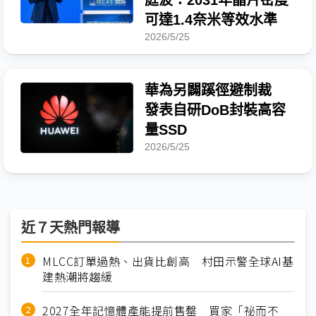
庭波：2031年晶片密度
可達1.4奈米等效水準
2026/5/25
華為另闢蹊徑避制裁
發表自研DoB封裝高容
量SSD
2026/5/25
近７天熱門報導
MLCC訂單過熱、出貨比創高 村田示警全球AI基
建熱潮將趨緩
2027全年記憶體產能提前售罄 買家「祕而不