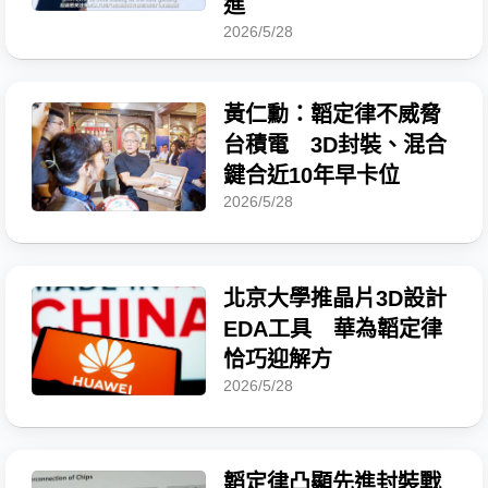
進
2026/5/28
黃仁勳：韜定律不威脅
台積電 3D封裝、混合
鍵合近10年早卡位
2026/5/28
北京大學推晶片3D設計
EDA工具 華為韜定律
恰巧迎解方
2026/5/28
韜定律凸顯先進封裝戰