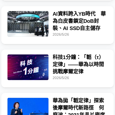
AI資料跨入YB時代 華
為白皮書鎖定DoB封
裝、AI SSD自主儲存
2026/5/26
科技1分鐘：「韜（τ）
定律」——華為以時間
挑戰摩爾定律
2026/5/26
華為拋「韜定律」探索
後摩爾時代新路徑 何