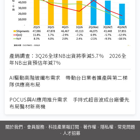
產銷調查：3Q26全球NB出貨將季減5.7％ 2026全
年NB出貨預估年減7％
AI驅動高階玻纖布需求 帶動台日業者擴產與第二梯
隊供應商布局
POCUS與AI應用推升需求 手持式超音波成台廠優先
布局醫材新商機
關於我們
·
會員服務
·
科技產業報訂閱
·
著作權
·
隱私權
·
常見問題
·
人才招募