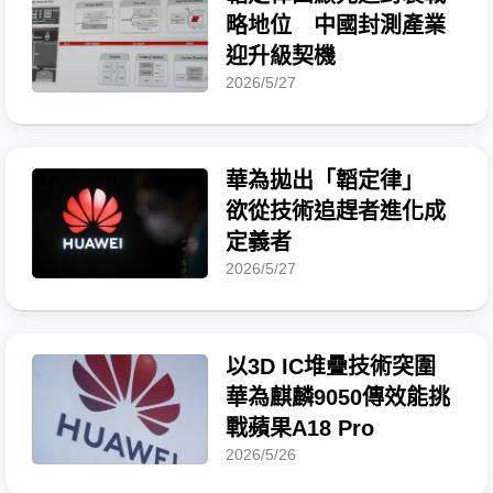
略地位 中國封測產業
迎升級契機
2026/5/27
華為拋出「韜定律」
欲從技術追趕者進化成
定義者
2026/5/27
以3D IC堆疊技術突圍
華為麒麟9050傳效能挑
戰蘋果A18 Pro
2026/5/26