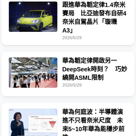
跟進華為韜定律1.4奈米
賽局 比亞迪發布自研4
奈米自駕晶片「璇璣
A3」
2026/5/29
華為韜定律開啟另一
DeepSeek時刻？ 巧妙
繞開ASML限制
2026/5/28
華為何庭波：半導體演
進不只看奈米尺度 未
來5~10年華為能穩步前