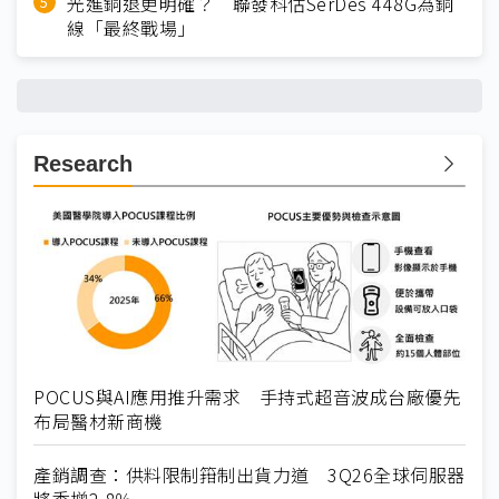
光進銅退更明確？ 聯發科估SerDes 448G為銅
線「最終戰場」
Research
POCUS與AI應用推升需求 手持式超音波成台廠優先
布局醫材新商機
產銷調查：供料限制箝制出貨力道 3Q26全球伺服器