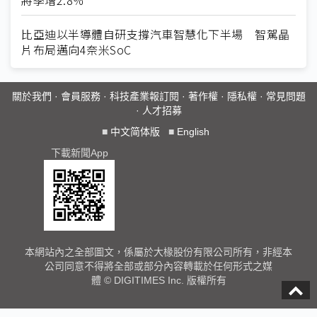
將季增2.8％
比亞迪以半導體自研支撐汽車智慧化下半場 智駕晶
片布局邁向4奈米SoC
關於我們
·
會員服務
·
科技產業報訂閱
·
著作權
·
隱私權
·
常見問題
·
人才招募
■
中文简体版
■
English
下載新聞App
本網站內之全部圖文，係屬於大椽股份有限公司所有，非經本
公司同意不得將全部或部分內容轉載於任何形式之媒
體 © DIGITIMES Inc. 版權所有