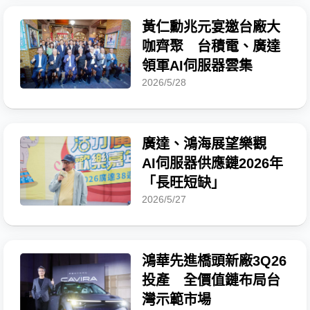
黃仁勳兆元宴邀台廠大
咖齊聚 台積電、廣達
領軍AI伺服器雲集
2026/5/28
廣達、鴻海展望樂觀
AI伺服器供應鏈2026年
「長旺短缺」
2026/5/27
鴻華先進橋頭新廠3Q26
投產 全價值鏈布局台
灣示範市場