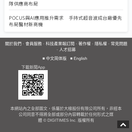
隊供應商布局
POCUS與AI應用推升需求 手持式超音波成台廠優先
布局醫材新商機
關於我們
·
會員服務
·
科技產業報訂閱
·
著作權
·
隱私權
·
常見問題
·
人才招募
■
中文简体版
■
English
下載新聞App
本網站內之全部圖文，係屬於大椽股份有限公司所有，非經本
公司同意不得將全部或部分內容轉載於任何形式之媒
體 © DIGITIMES Inc. 版權所有