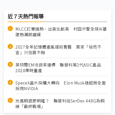
近７天熱門報導
MLCC訂單過熱、出貨比創高 村田示警全球AI基
建熱潮將趨緩
2027全年記憶體產能提前售罄 買家「祕而不
宣」只怕買不夠
英特爾EMIB良率達標 聯發科第2代ASIC產品
2028準時量產
SpaceX晶片採購大轉向 Elon Musk捨超微全面
採用NVIDIA
光進銅退更明確？ 聯發科估SerDes 448G為銅
線「最終戰場」