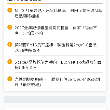
MLCC訂單過熱、出貨比創高 村田示警全球AI基
建熱潮將趨緩
2027全年記憶體產能提前售罄 買家「祕而不
宣」只怕買不夠
英特爾EMIB良率達標 聯發科第2代ASIC產品
2028準時量產
SpaceX晶片採購大轉向 Elon Musk捨超微全面
採用NVIDIA
光進銅退更明確？ 聯發科估SerDes 448G為銅
線「最終戰場」