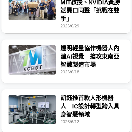
MIT教授、NVIDIA黃勝
斌異口同聲「挑戰在雙
手」
2026/6/29
達明輕量協作機器人內
建AI視覺 搶攻東南亞
智慧製造市場
2026/6/18
凱鈺推首款人形機器
人 IC設計轉型跨入具
身智慧領域
2026/6/12