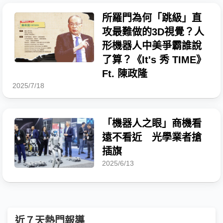
所羅門為何「跳級」直
攻最難做的3D視覺？人
形機器人中美爭霸誰說
了算？《It's 秀 TIME》
Ft. 陳政隆
2025/7/18
「機器人之眼」商機看
遠不看近 光學業者搶
插旗
2025/6/13
近７天熱門報導