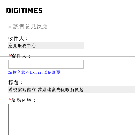
讀者意見反應
■
收件人：
意見服務中心
*
寄件人：
請輸入您的E-mail以便回覆
標題：
透視雲端儲存 喬鼎建議先從瞭解做起
*
反應內容：