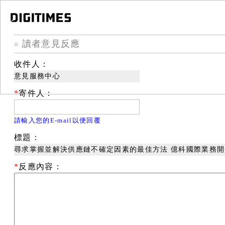
讀者意見反應
■
收件人：
意見服務中心
*
寄件人：
請輸入您的E-mail以便回覆
標題：
尋求掌握並解決供應鏈不確定因素的最佳方法 億科國際業務開
*
反應內容：