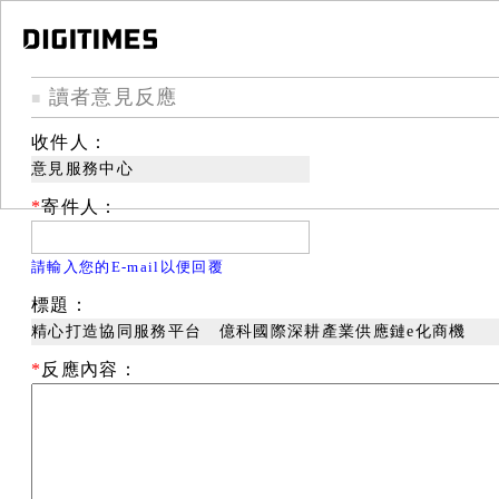
讀者意見反應
■
收件人：
意見服務中心
*
寄件人：
請輸入您的E-mail以便回覆
標題：
精心打造協同服務平台 億科國際深耕產業供應鏈e化商機
*
反應內容：