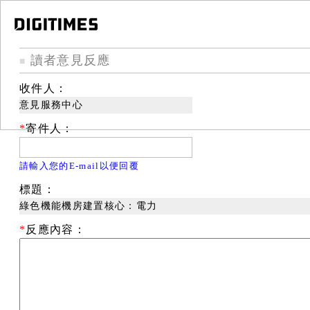
讀者意見反應
■
收件人：
意見服務中心
*
寄件人：
請輸入您的E-mail以便回覆
標題：
綠色機能機房建置核心：電力
*
反應內容：