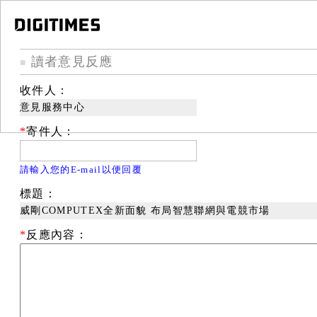
讀者意見反應
■
收件人：
意見服務中心
*
寄件人：
請輸入您的E-mail以便回覆
標題：
威剛COMPUTEX全新面貌 布局智慧聯網與電競市場
*
反應內容：