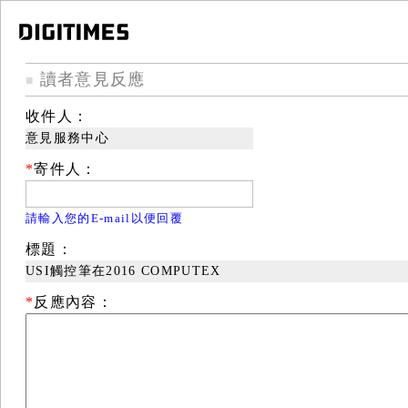
讀者意見反應
■
收件人：
意見服務中心
*
寄件人：
請輸入您的E-mail以便回覆
標題：
USI觸控筆在2016 COMPUTEX
*
反應內容：