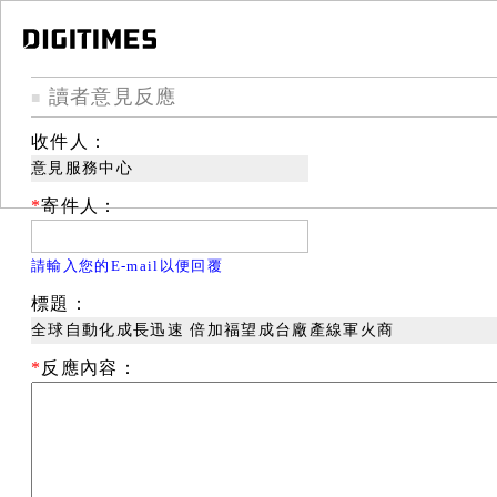
讀者意見反應
■
收件人：
意見服務中心
*
寄件人：
請輸入您的E-mail以便回覆
標題：
全球自動化成長迅速 倍加福望成台廠產線軍火商
*
反應內容：