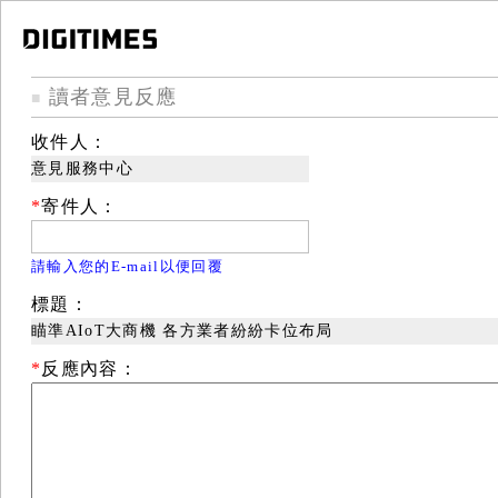
讀者意見反應
■
收件人：
意見服務中心
*
寄件人：
請輸入您的E-mail以便回覆
標題：
瞄準AIoT大商機 各方業者紛紛卡位布局
*
反應內容：