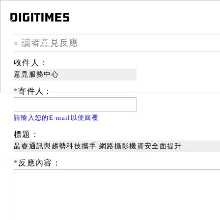
讀者意見反應
■
收件人：
意見服務中心
*
寄件人：
請輸入您的E-mail以便回覆
標題：
晶睿通訊與趨勢科技攜手 網路攝影機資安全面提升
*
反應內容：