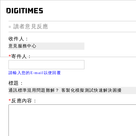
讀者意見反應
■
收件人：
意見服務中心
*
寄件人：
請輸入您的E-mail以便回覆
標題：
通訊標準混用問題難解？ 客製化模擬測試快速解決困擾
*
反應內容：