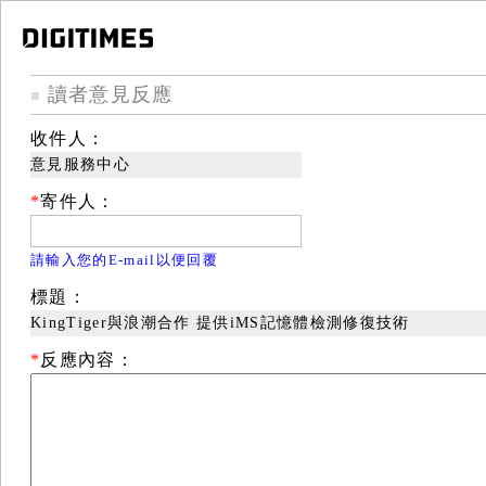
讀者意見反應
■
收件人：
意見服務中心
*
寄件人：
請輸入您的E-mail以便回覆
標題：
KingTiger與浪潮合作 提供iMS記憶體檢測修復技術
*
反應內容：