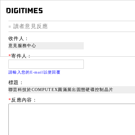
讀者意見反應
■
收件人：
意見服務中心
*
寄件人：
請輸入您的E-mail以便回覆
標題：
聯芸科技於COMPUTEX圓滿展出固態硬碟控制晶片
*
反應內容：