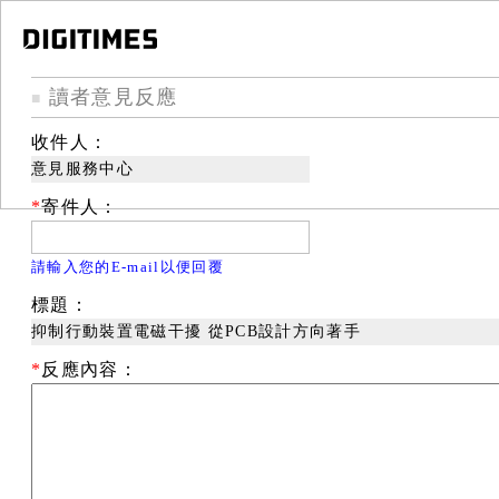
讀者意見反應
■
收件人：
意見服務中心
*
寄件人：
請輸入您的E-mail以便回覆
標題：
抑制行動裝置電磁干擾 從PCB設計方向著手
*
反應內容：