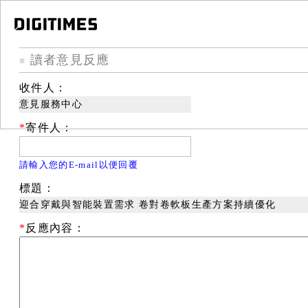
讀者意見反應
■
收件人：
意見服務中心
*
寄件人：
請輸入您的E-mail以便回覆
標題：
迎合穿戴與智能裝置需求 卷對卷軟板生產方案持續優化
*
反應內容：