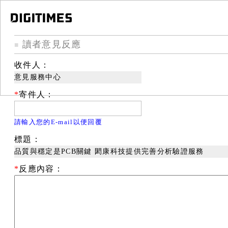
讀者意見反應
■
收件人：
意見服務中心
*
寄件人：
請輸入您的E-mail以便回覆
標題：
品質與穩定是PCB關鍵 閎康科技提供完善分析驗證服務
*
反應內容：