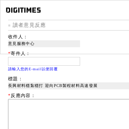
讀者意見反應
■
收件人：
意見服務中心
*
寄件人：
請輸入您的E-mail以便回覆
標題：
長興材料穩紮穩打 迎向PCB製程材料高速發展
*
反應內容：