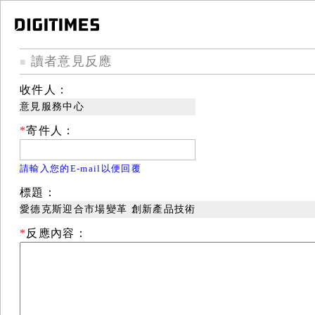
讀者意見反應
■
收件人：
意見服務中心
*
寄件人：
請輸入您的E-mail以便回覆
標題：
愛德克斯迎合市場變革 創新產品技術
*
反應內容：