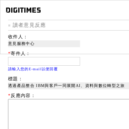
讀者意見反應
■
收件人：
意見服務中心
*
寄件人：
請輸入您的E-mail以便回覆
標題：
透過產品整合 IBM與客戶一同展開AI、資料與數位轉型之旅
*
反應內容：