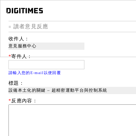
讀者意見反應
■
收件人：
意見服務中心
*
寄件人：
請輸入您的E-mail以便回覆
標題：
設備本土化的關鍵 – 超精密運動平台與控制系統
*
反應內容：