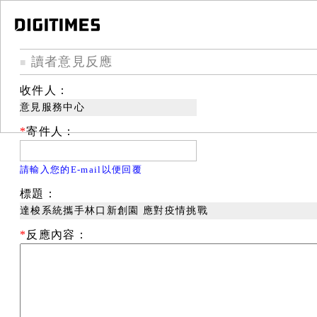
讀者意見反應
■
收件人：
意見服務中心
*
寄件人：
請輸入您的E-mail以便回覆
標題：
達梭系統攜手林口新創園 應對疫情挑戰
*
反應內容：