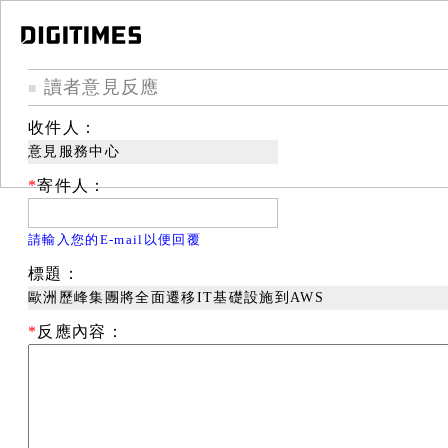
讀者意見反應
■
收件人：
意見服務中心
*
寄件人：
請輸入您的E-mail以便回覆
標題：
歐洲歷峰集團將全面遷移IT基礎設施到AWS
*
反應內容：