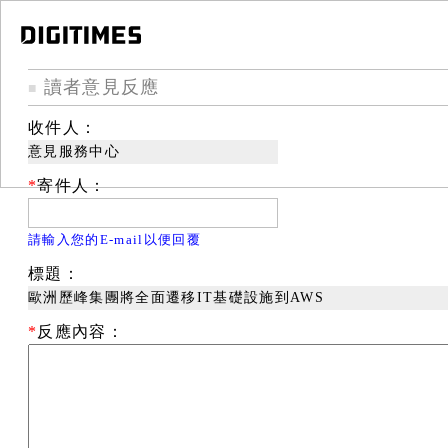
讀者意見反應
■
收件人：
意見服務中心
*
寄件人：
請輸入您的E-mail以便回覆
標題：
歐洲歷峰集團將全面遷移IT基礎設施到AWS
*
反應內容：