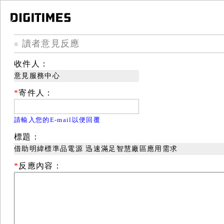
讀者意見反應
■
收件人：
意見服務中心
*
寄件人：
請輸入您的E-mail以便回覆
標題：
借助明緯標準品電源 迅速滿足智慧廠區應用需求
*
反應內容：