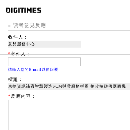
讀者意見反應
■
收件人：
意見服務中心
*
寄件人：
請輸入您的E-mail以便回覆
標題：
東捷資訊補齊智慧製造SCM與雲服務拼圖 搶攻短鏈供應商機
*
反應內容：