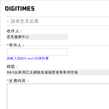
讀者意見反應
■
收件人：
意見服務中心
*
寄件人：
請輸入您的E-mail以便回覆
標題：
R&S以車用乙太網路加速瑞昱進軍車用市場
*
反應內容：