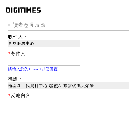
讀者意見反應
■
收件人：
意見服務中心
*
寄件人：
請輸入您的E-mail以便回覆
標題：
植基新世代資料中心 驅使AI乘雲破風大爆發
*
反應內容：