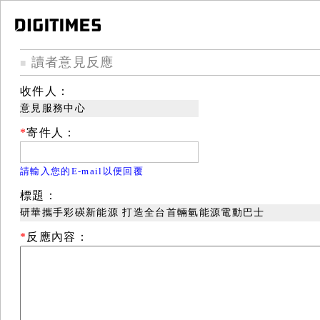
讀者意見反應
■
收件人：
意見服務中心
*
寄件人：
請輸入您的E-mail以便回覆
標題：
研華攜手彩碤新能源 打造全台首輛氫能源電動巴士
*
反應內容：