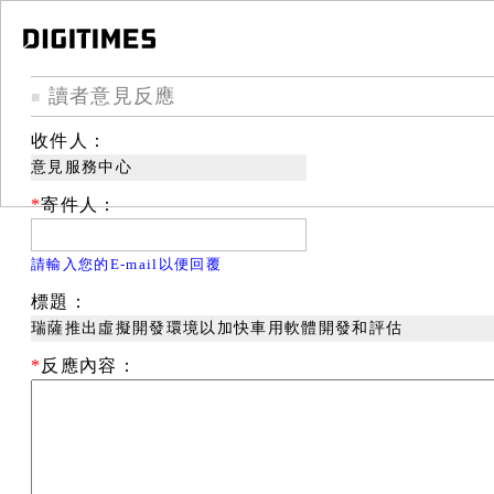
讀者意見反應
■
收件人：
意見服務中心
*
寄件人：
請輸入您的E-mail以便回覆
標題：
瑞薩推出虛擬開發環境以加快車用軟體開發和評估
*
反應內容：