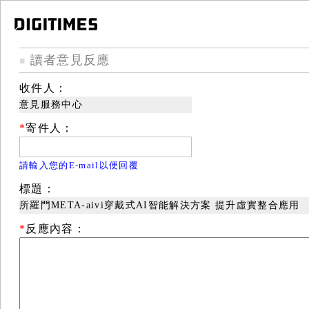
讀者意見反應
■
收件人：
意見服務中心
*
寄件人：
請輸入您的E-mail以便回覆
標題：
所羅門META-aivi穿戴式AI智能解決方案 提升虛實整合應用
*
反應內容：