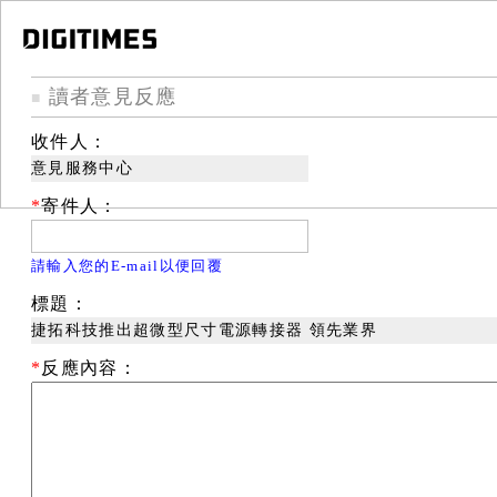
讀者意見反應
■
收件人：
意見服務中心
*
寄件人：
請輸入您的E-mail以便回覆
標題：
捷拓科技推出超微型尺寸電源轉接器 領先業界
*
反應內容：