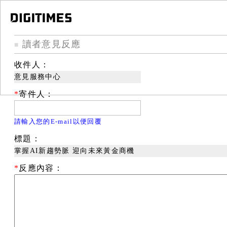
讀者意見反應
■
收件人：
意見服務中心
*
寄件人：
請輸入您的E-mail以便回覆
標題：
掌握AI新趨勢脈 迎向未來黃金商機
*
反應內容：