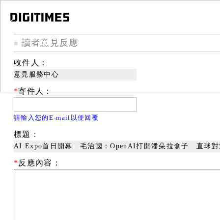
讀者意見反應
■
收件人：
意見服務中心
*
寄件人：
請輸入您的E-mail以便回覆
標題：
AI Expo首日開幕 毛治國：OpenAI打開潘朵拉盒子 直
*
反應內容：