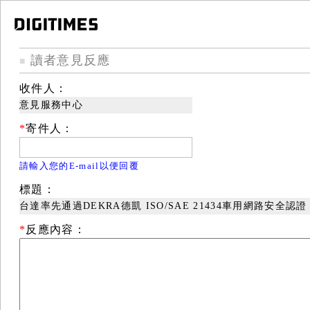
讀者意見反應
■
收件人：
意見服務中心
*
寄件人：
請輸入您的E-mail以便回覆
標題：
台達率先通過DEKRA德凱 ISO/SAE 21434車用網路安全認證
*
反應內容：