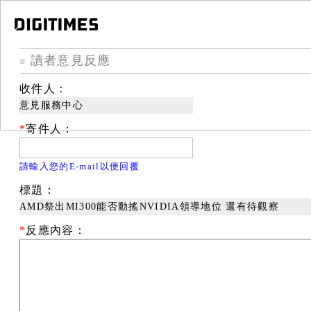
讀者意見反應
■
收件人：
意見服務中心
*
寄件人：
請輸入您的E-mail以便回覆
標題：
AMD祭出MI300能否動搖NVIDIA領導地位 還有待觀察
*
反應內容：