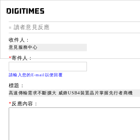
讀者意見反應
■
收件人：
意見服務中心
*
寄件人：
請輸入您的E-mail以便回覆
標題：
高速傳輸需求不斷擴大 威鋒USB4裝置晶片掌握先行者商機
*
反應內容：