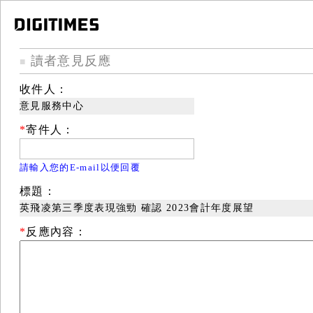
讀者意見反應
■
收件人：
意見服務中心
*
寄件人：
請輸入您的E-mail以便回覆
標題：
英飛凌第三季度表現強勁 確認 2023會計年度展望
*
反應內容：