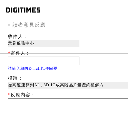
讀者意見反應
■
收件人：
意見服務中心
*
寄件人：
請輸入您的E-mail以便回覆
標題：
從高速運算到AI，3D IC成高階晶片量產終極解方
*
反應內容：