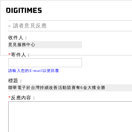
讀者意見反應
■
收件人：
意見服務中心
*
寄件人：
請輸入您的E-mail以便回覆
標題：
聯華電子於台灣持續改善活動競賽奪6金大獲全勝
*
反應內容：